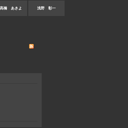
髙橋 あきよ
浅野 彰一
。