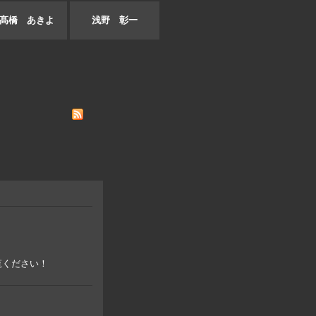
髙橋 あきよ
浅野 彰一
覧ください！