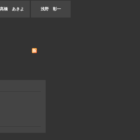
髙橋 あきよ
浅野 彰一